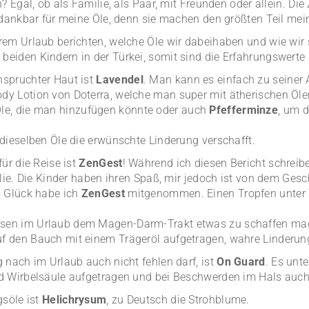
? Egal, ob als Familie, als Paar, mit Freunden oder allein. Die
 dankbar für meine Öle, denn sie machen den größten Teil mei
em Urlaub berichten, welche Öle wir dabeihaben und wie wir s
iden Kindern in der Türkei, somit sind die Erfahrungswerte ga
spruchter Haut ist
Lavendel
. Man kann es einfach zu seiner 
y Lotion von Doterra, welche man super mit ätherischen Öl
le, die man hinzufügen könnte oder auch
Pfefferminze
, um 
dieselben Öle die erwünschte Linderung verschafft.
ür die Reise ist
ZenGest
! Während ich diesen Bericht schreibe
lie. Die Kinder haben ihren Spaß, mir jedoch ist von dem Gesc
m Glück habe ich
ZenGest
mitgenommen. Einen Tropfen unter 
sen im Urlaub dem Magen-Darm-Trakt etwas zu schaffen ma
 den Bauch mit einem Trägeröl aufgetragen, wahre Linderung
 nach im Urlaub auch nicht fehlen darf, ist
On Guard
. Es unt
d Wirbelsäule aufgetragen und bei Beschwerden im Hals auc
gsöle ist
Helichrysum
, zu Deutsch die Strohblume.