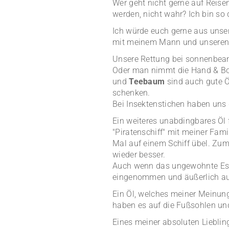
Wer geht nicht gerne auf Reisen
werden, nicht wahr? Ich bin so
Ich würde euch gerne aus unser
mit meinem Mann und unseren be
Unsere Rettung bei sonnenbean
Oder man nimmt die Hand & Bod
und
Teebaum
sind auch gute Ö
schenken.
Bei Insektenstichen haben uns 
Ein weiteres unabdingbares Öl f
"Piratenschiff" mit meiner Fami
Mal auf einem Schiff übel. Zu
wieder besser.
Auch wenn das ungewohnte Es
eingenommen und äußerlich auf
Ein Öl, welches meiner Meinung
haben es auf die Fußsohlen un
Eines meiner absoluten Lieblin