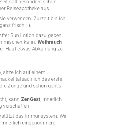
 Zeit soll besonders schön
ner Reiseapotheke aus.
ie verwenden. Zurzeit bin ich
nz frisch ;-).
After Sun Lotion dazu geben.
en mischen kann.
Weihrauch
der Haut etwas Abkühlung zu
, sitze ich auf einem
haukel tatsächlich das erste
die Zunge und schon geht's
cht, kann
ZenGest
, innerlich
 verschaffen.
erstützt das Immunsystem. Wir
h innerlich eingenommen.