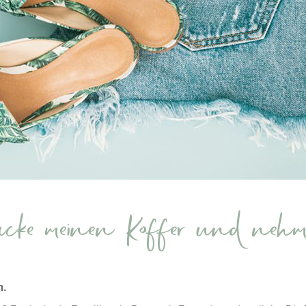
cke meinen Koffer und neh
n.