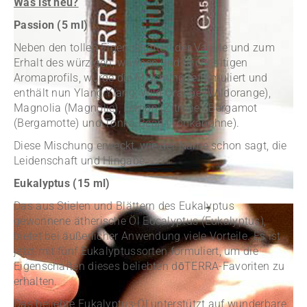
Was ist neu?
Passion (5 ml)
Neben den tollen Eigenschaften der Vanille und zum
Erhalt des würzigen, warmen und reichhaltigen
Aromaprofils, wurde die Mischung reformuliert und
enthält nun Ylang Ylang, Wild Orange (Wildorange),
Magnolia (Magnolie), Lemon (Zitrone), Bergamot
(Bergamotte) und Tonka Bean (Tonkabohne).
Diese Mischung erweckt, wie der Name schon sagt, die
Leidenschaft und Hingabe.
Eukalyptus (15 ml)
Das aus Stielen und Blättern des Eukalyptus
gewonnene ätherische Öl Eucalyptus (Eukalyptus),
bietet bei äußerlicher Anwendung viele Vorteile. Es ist
jetzt mit fünf Eukalyptussorten formuliert, um die
Eigenschaften dieses beliebten dōTERRA-Favoriten zu
erhalten.
Das beliebte Eukalyptus-Öl unterstützt auf wunderbare