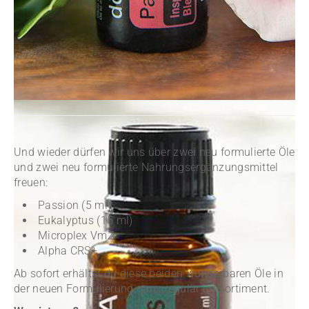
Und wieder dürfen wir uns über zwei neu formulierte Öle
und zwei neu formulierte Nahrungsergänzungsmittel
freuen:
Passion (5 ml)
Eukalyptus (15 ml)
Microplex VmZ
Alpha CRS+
Ab sofort erhältst du diese beiden wunderbaren Öle in
der neuen Formulierung ganz regulär im Sortiment.