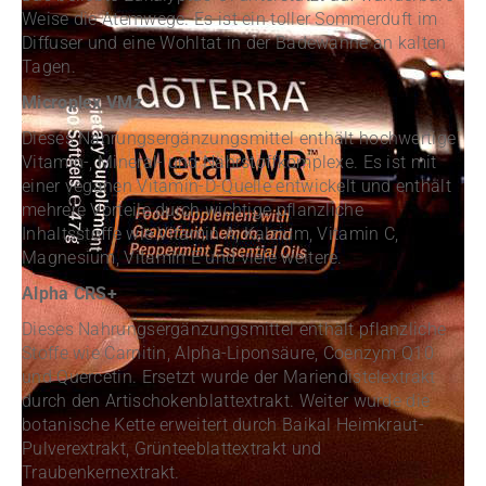
Weise die Atemwege. Es ist ein toller Sommerduft im
Diffuser und eine Wohltat in der Badewanne an kalten
Tagen.
Microplex VMz
Dieses Nahrungsergänzungsmittel enthält hochwertige
Vitamin-, Mineral- und Nährstoffkomplexe. Es ist mit
einer veganen Vitamin-D-Quelle entwickelt und enthält
mehrere Vorteile durch wichtige pflanzliche
Inhaltsstoffe wie Vitamin A, Kalzium, Vitamin C,
Magnesium, Vitamin E und viele weitere.
Alpha CRS+
Dieses Nahrungsergänzungsmittel enthält pflanzliche
Stoffe wie Carnitin, Alpha-Liponsäure, Coenzym Q10
und Quercetin. Ersetzt wurde der Mariendistelextrakt
durch den Artischokenblattextrakt. Weiter wurde die
botanische Kette erweitert durch Baikal Heimkraut-
Pulverextrakt, Grünteeblattextrakt und
Traubenkernextrakt.