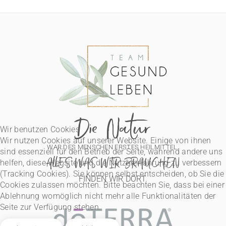
Die Natur
Wir benutzen Cookies
Wir nutzen Cookies auf unserer Website. Einige von ihnen
WAR DES MENSCHEN ERSTES HEILMITTEL.
sind essenziell für den Betrieb der Seite, während andere uns
ALLES WAS WIR BRAUCHEN
helfen, diese Website und die Nutzererfahrung zu verbessern
(Tracking Cookies). Sie können selbst entscheiden, ob Sie die
FINDEN WIR DORT.
Cookies zulassen möchten. Bitte beachten Sie, dass bei einer
Ablehnung womöglich nicht mehr alle Funktionalitäten der
Seite zur Verfügung stehen.