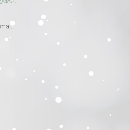
eben.
nmal.