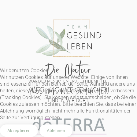
Die Natur
Wir benutzen Cookies
Wir nutzen Cookies auf unserer Website. Einige von ihnen
WAR DES MENSCHEN ERSTES HEILMITTEL.
sind essenziell für den Betrieb der Seite, während andere uns
ALLES WAS WIR BRAUCHEN
helfen, diese Website und die Nutzererfahrung zu verbessern
(Tracking Cookies). Sie können selbst entscheiden, ob Sie die
FINDEN WIR DORT.
Cookies zulassen möchten. Bitte beachten Sie, dass bei einer
Ablehnung womöglich nicht mehr alle Funktionalitäten der
Seite zur Verfügung stehen.
Akzeptieren
Ablehnen