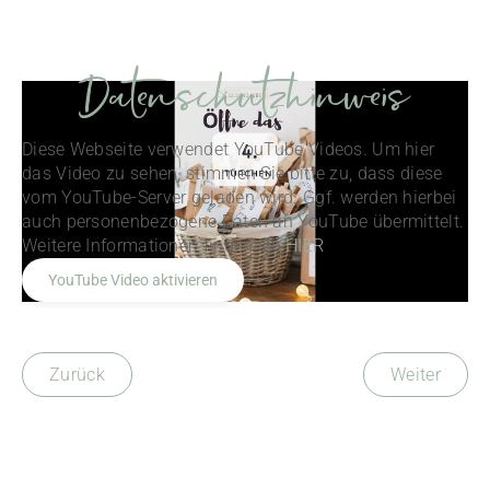
Datenschutzhinweis
Diese Webseite verwendet YouTube Videos. Um hier
das Video zu sehen, stimmen Sie bitte zu, dass diese
vom YouTube-Server geladen wird. Ggf. werden hierbei
auch personenbezogene Daten an YouTube übermittelt.
Weitere Informationen finden sie
HIER
Zurück
Weiter